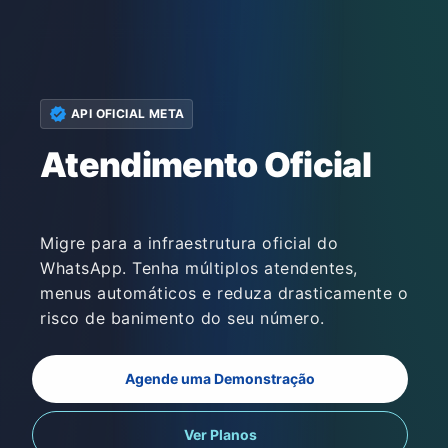
verified
API OFICIAL META
Atendimento Oficial
SEM CELULAR CON
|
Migre para a infraestrutura oficial do
WhatsApp. Tenha múltiplos atendentes,
menus automáticos e reduza drasticamente o
risco de banimento do seu número.
Agende uma Demonstração
Ver Planos