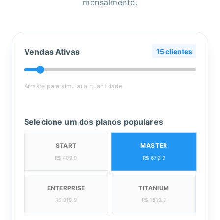
mensalmente.
Vendas Ativas
15 clientes
Arraste para simular a quantidade
Selecione um dos planos populares
MASTER
START
R$ 409.9
R$ 679.9
ENTERPRISE
TITANIUM
R$ 919.9
R$ 1619.9